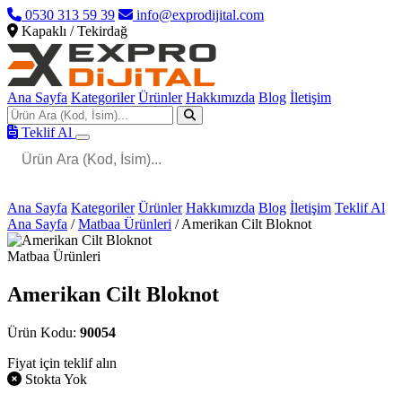
0530 313 59 39
info@exprodijital.com
Kapaklı / Tekirdağ
Ana Sayfa
Kategoriler
Ürünler
Hakkımızda
Blog
İletişim
Teklif Al
Ana Sayfa
Kategoriler
Ürünler
Hakkımızda
Blog
İletişim
Teklif Al
Ana Sayfa
/
Matbaa Ürünleri
/
Amerikan Cilt Bloknot
Matbaa Ürünleri
Amerikan Cilt Bloknot
Ürün Kodu:
90054
Fiyat için teklif alın
Stokta Yok