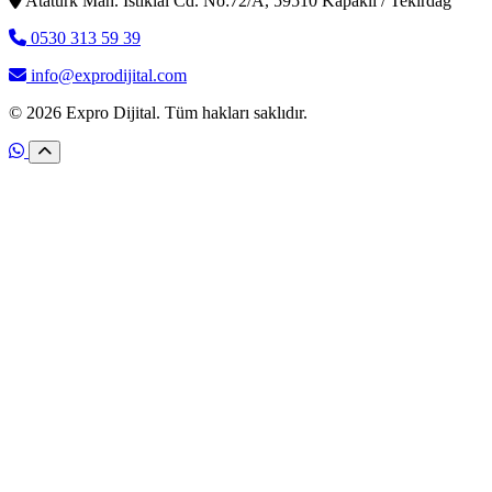
Atatürk Mah. İstiklal Cd. No:72/A, 59510 Kapaklı / Tekirdağ
0530 313 59 39
info@exprodijital.com
© 2026 Expro Dijital. Tüm hakları saklıdır.