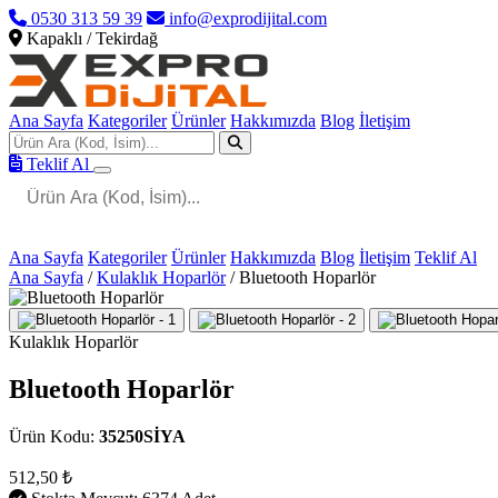
0530 313 59 39
info@exprodijital.com
Kapaklı / Tekirdağ
Ana Sayfa
Kategoriler
Ürünler
Hakkımızda
Blog
İletişim
Teklif Al
Ana Sayfa
Kategoriler
Ürünler
Hakkımızda
Blog
İletişim
Teklif Al
Ana Sayfa
/
Kulaklık Hoparlör
/
Bluetooth Hoparlör
Kulaklık Hoparlör
Bluetooth Hoparlör
Ürün Kodu:
35250SİYA
512,50 ₺