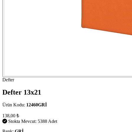
Defter
Defter 13x21
Ürün Kodu:
12460GRİ
138,00 ₺
Stokta Mevcut: 5388 Adet
Renk:
GRİ