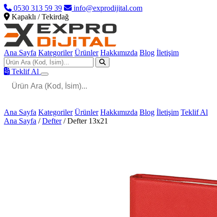
0530 313 59 39
info@exprodijital.com
Kapaklı / Tekirdağ
Ana Sayfa
Kategoriler
Ürünler
Hakkımızda
Blog
İletişim
Teklif Al
Ana Sayfa
Kategoriler
Ürünler
Hakkımızda
Blog
İletişim
Teklif Al
Ana Sayfa
/
Defter
/
Defter 13x21