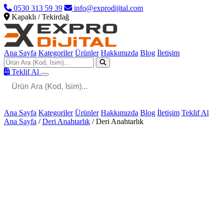
0530 313 59 39
info@exprodijital.com
Kapaklı / Tekirdağ
Ana Sayfa
Kategoriler
Ürünler
Hakkımızda
Blog
İletişim
Teklif Al
Ana Sayfa
Kategoriler
Ürünler
Hakkımızda
Blog
İletişim
Teklif Al
Ana Sayfa
/
Deri Anahtarlık
/
Deri Anahtarlık