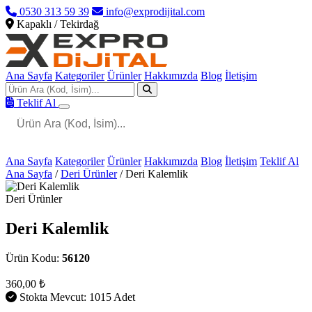
0530 313 59 39
info@exprodijital.com
Kapaklı / Tekirdağ
Ana Sayfa
Kategoriler
Ürünler
Hakkımızda
Blog
İletişim
Teklif Al
Ana Sayfa
Kategoriler
Ürünler
Hakkımızda
Blog
İletişim
Teklif Al
Ana Sayfa
/
Deri Ürünler
/
Deri Kalemlik
Deri Ürünler
Deri Kalemlik
Ürün Kodu:
56120
360,00 ₺
Stokta Mevcut: 1015 Adet