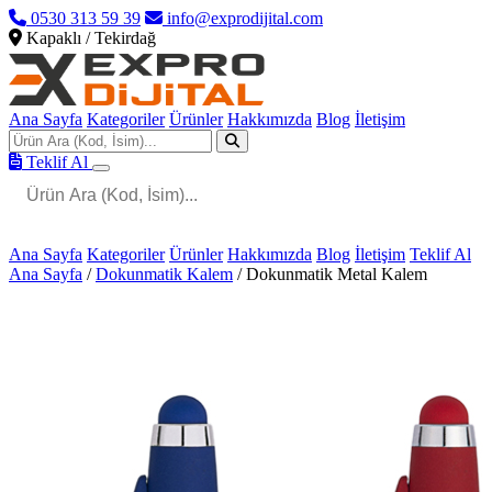
0530 313 59 39
info@exprodijital.com
Kapaklı / Tekirdağ
Ana Sayfa
Kategoriler
Ürünler
Hakkımızda
Blog
İletişim
Teklif Al
Ana Sayfa
Kategoriler
Ürünler
Hakkımızda
Blog
İletişim
Teklif Al
Ana Sayfa
/
Dokunmatik Kalem
/
Dokunmatik Metal Kalem