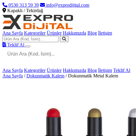
0530 313 59 39
info@exprodijital.com
Kapaklı / Tekirdağ
Ana Sayfa
Kategoriler
Ürünler
Hakkımızda
Blog
İletişim
Teklif Al
Ana Sayfa
Kategoriler
Ürünler
Hakkımızda
Blog
İletişim
Teklif Al
Ana Sayfa
/
Dokunmatik Kalem
/
Dokunmatik Metal Kalem