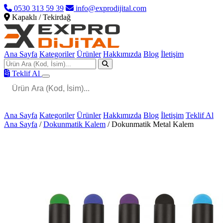
0530 313 59 39
info@exprodijital.com
Kapaklı / Tekirdağ
Ana Sayfa
Kategoriler
Ürünler
Hakkımızda
Blog
İletişim
Teklif Al
Ana Sayfa
Kategoriler
Ürünler
Hakkımızda
Blog
İletişim
Teklif Al
Ana Sayfa
/
Dokunmatik Kalem
/
Dokunmatik Metal Kalem