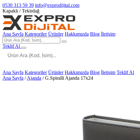
0530 313 59 39
info@exprodijital.com
Kapaklı / Tekirdağ
Ana Sayfa
Kategoriler
Ürünler
Hakkımızda
Blog
İletişim
Teklif Al
Ana Sayfa
Kategoriler
Ürünler
Hakkımızda
Blog
İletişim
Teklif Al
Ana Sayfa
/
Ajanda
/
G.Spiralli Ajanda 17x24