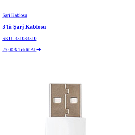
Şarj Kablosu
3'lü Şarj Kablosu
SKU: 331033310
25,00 ₺
Teklif Al