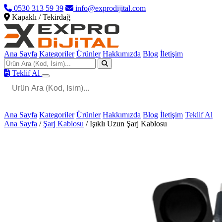
0530 313 59 39
info@exprodijital.com
Kapaklı / Tekirdağ
Ana Sayfa
Kategoriler
Ürünler
Hakkımızda
Blog
İletişim
Teklif Al
Ana Sayfa
Kategoriler
Ürünler
Hakkımızda
Blog
İletişim
Teklif Al
Ana Sayfa
/
Şarj Kablosu
/
Işıklı Uzun Şarj Kablosu