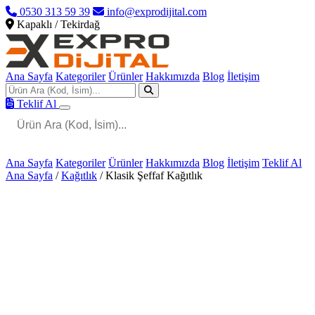
0530 313 59 39
info@exprodijital.com
Kapaklı / Tekirdağ
Ana Sayfa
Kategoriler
Ürünler
Hakkımızda
Blog
İletişim
Teklif Al
Ana Sayfa
Kategoriler
Ürünler
Hakkımızda
Blog
İletişim
Teklif Al
Ana Sayfa
/
Kağıtlık
/
Klasik Şeffaf Kağıtlık