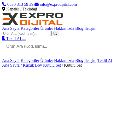
0530 313 59 39
info@exprodijital.com
Kapaklı / Tekirdağ
Ana Sayfa
Kategoriler
Ürünler
Hakkımızda
Blog
İletişim
Teklif Al
Ana Sayfa
Kategoriler
Ürünler
Hakkımızda
Blog
İletişim
Teklif Al
Ana Sayfa
/
Küçük Boy Kutulu Set
/
Kutulu Set