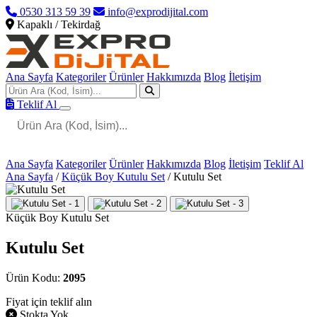
0530 313 59 39
info@exprodijital.com
Kapaklı / Tekirdağ
Ana Sayfa
Kategoriler
Ürünler
Hakkımızda
Blog
İletişim
Teklif Al
Ana Sayfa
Kategoriler
Ürünler
Hakkımızda
Blog
İletişim
Teklif Al
Ana Sayfa
/
Küçük Boy Kutulu Set
/
Kutulu Set
Küçük Boy Kutulu Set
Kutulu Set
Ürün Kodu:
2095
Fiyat için teklif alın
Stokta Yok