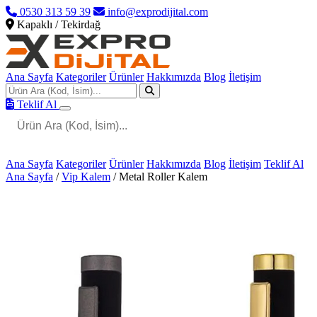
0530 313 59 39
info@exprodijital.com
Kapaklı / Tekirdağ
Ana Sayfa
Kategoriler
Ürünler
Hakkımızda
Blog
İletişim
Teklif Al
Ana Sayfa
Kategoriler
Ürünler
Hakkımızda
Blog
İletişim
Teklif Al
Ana Sayfa
/
Vip Kalem
/
Metal Roller Kalem