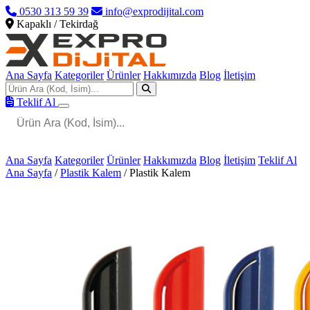
0530 313 59 39
info@exprodijital.com
Kapaklı / Tekirdağ
Ana Sayfa
Kategoriler
Ürünler
Hakkımızda
Blog
İletişim
Teklif Al
Ana Sayfa
Kategoriler
Ürünler
Hakkımızda
Blog
İletişim
Teklif Al
Ana Sayfa
/
Plastik Kalem
/
Plastik Kalem