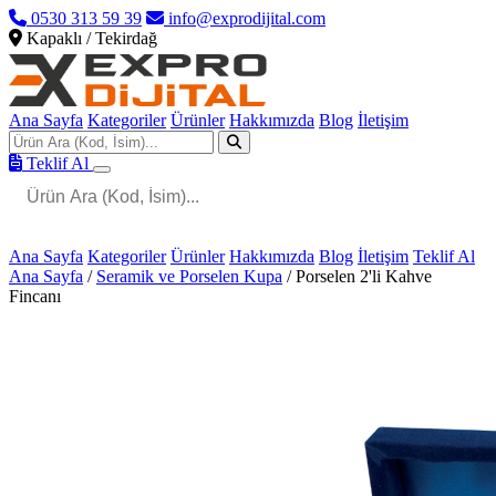
0530 313 59 39
info@exprodijital.com
Kapaklı / Tekirdağ
Ana Sayfa
Kategoriler
Ürünler
Hakkımızda
Blog
İletişim
Teklif Al
Ana Sayfa
Kategoriler
Ürünler
Hakkımızda
Blog
İletişim
Teklif Al
Ana Sayfa
/
Seramik ve Porselen Kupa
/
Porselen 2'li Kahve
Fincanı