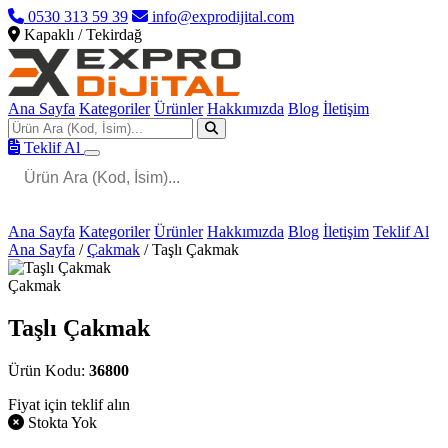
0530 313 59 39
info@exprodijital.com
Kapaklı / Tekirdağ
Ana Sayfa
Kategoriler
Ürünler
Hakkımızda
Blog
İletişim
Teklif Al
Ana Sayfa
Kategoriler
Ürünler
Hakkımızda
Blog
İletişim
Teklif Al
Ana Sayfa
/
Çakmak
/
Taşlı Çakmak
Çakmak
Taşlı Çakmak
Ürün Kodu:
36800
Fiyat için teklif alın
Stokta Yok