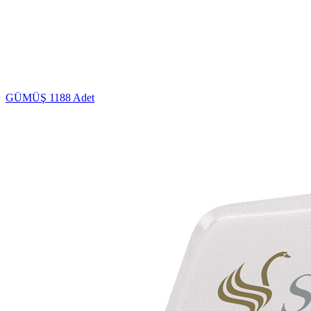
GÜMÜŞ
1188 Adet