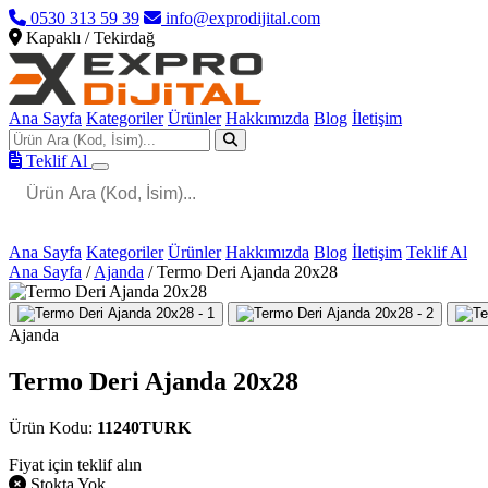
0530 313 59 39
info@exprodijital.com
Kapaklı / Tekirdağ
Ana Sayfa
Kategoriler
Ürünler
Hakkımızda
Blog
İletişim
Teklif Al
Ana Sayfa
Kategoriler
Ürünler
Hakkımızda
Blog
İletişim
Teklif Al
Ana Sayfa
/
Ajanda
/
Termo Deri Ajanda 20x28
Ajanda
Termo Deri Ajanda 20x28
Ürün Kodu:
11240TURK
Fiyat için teklif alın
Stokta Yok