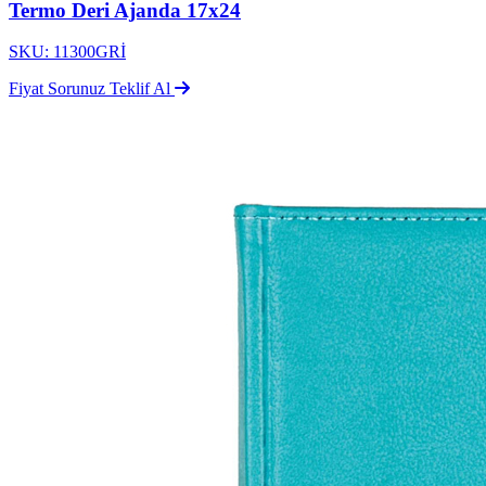
Termo Deri Ajanda 17x24
SKU: 11300GRİ
Fiyat Sorunuz
Teklif Al