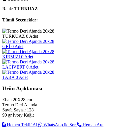
Renk:
TURKUAZ
Tümü Seçenekler:
TURKUAZ
0 Adet
GRİ
0 Adet
KIRMIZI
0 Adet
LACİVERT
0 Adet
TABA
0 Adet
Ürün Açıklaması
Ebat: 20X28 cm
Termo Deri Ajanda
Sayfa Sayısı: 128
90 gr İvory Kağıt
Hemen Teklif Al
WhatsApp ile Sor
Hemen Ara