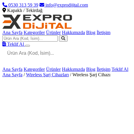
0530 313 59 39
info@exprodijital.com
Kapaklı / Tekirdağ
Ana Sayfa
Kategoriler
Ürünler
Hakkımızda
Blog
İletişim
Teklif Al
Ana Sayfa
Kategoriler
Ürünler
Hakkımızda
Blog
İletişim
Teklif Al
Ana Sayfa
/
Wireless Şarj Cihazları
/
Wireless Şarj Cihazı