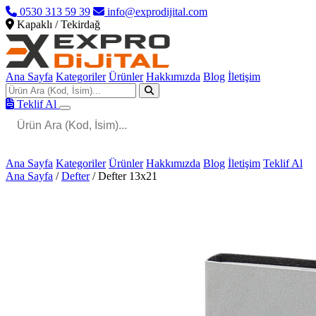
0530 313 59 39
info@exprodijital.com
Kapaklı / Tekirdağ
Ana Sayfa
Kategoriler
Ürünler
Hakkımızda
Blog
İletişim
Teklif Al
Ana Sayfa
Kategoriler
Ürünler
Hakkımızda
Blog
İletişim
Teklif Al
Ana Sayfa
/
Defter
/
Defter 13x21