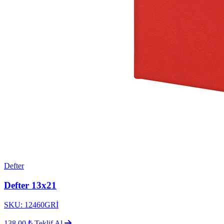
Defter
Defter 13x21
SKU: 12460GRİ
138,00 ₺
Teklif Al