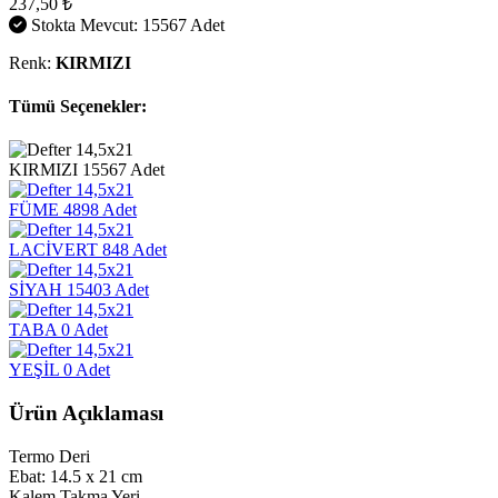
237,50 ₺
Stokta Mevcut: 15567 Adet
Renk:
KIRMIZI
Tümü Seçenekler:
KIRMIZI
15567 Adet
FÜME
4898 Adet
LACİVERT
848 Adet
SİYAH
15403 Adet
TABA
0 Adet
YEŞİL
0 Adet
Ürün Açıklaması
Termo Deri
Ebat: 14.5 x 21 cm
Kalem Takma Yeri