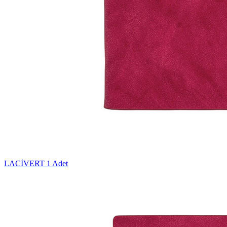
LACİVERT
1 Adet