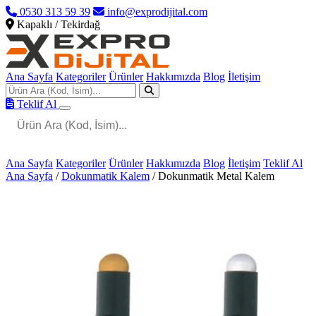
0530 313 59 39
info@exprodijital.com
Kapaklı / Tekirdağ
Ana Sayfa
Kategoriler
Ürünler
Hakkımızda
Blog
İletişim
Teklif Al
Ana Sayfa
Kategoriler
Ürünler
Hakkımızda
Blog
İletişim
Teklif Al
Ana Sayfa
/
Dokunmatik Kalem
/
Dokunmatik Metal Kalem