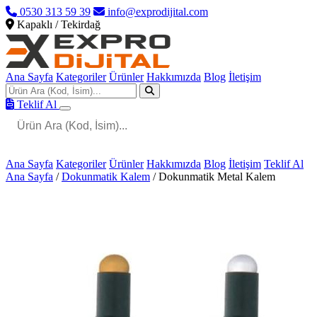
0530 313 59 39
info@exprodijital.com
Kapaklı / Tekirdağ
Ana Sayfa
Kategoriler
Ürünler
Hakkımızda
Blog
İletişim
Teklif Al
Ana Sayfa
Kategoriler
Ürünler
Hakkımızda
Blog
İletişim
Teklif Al
Ana Sayfa
/
Dokunmatik Kalem
/
Dokunmatik Metal Kalem