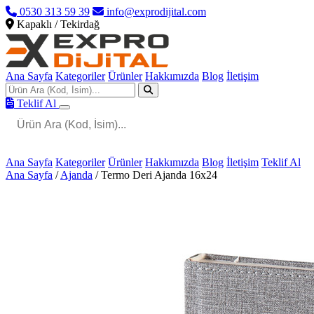
0530 313 59 39
info@exprodijital.com
Kapaklı / Tekirdağ
Ana Sayfa
Kategoriler
Ürünler
Hakkımızda
Blog
İletişim
Teklif Al
Ana Sayfa
Kategoriler
Ürünler
Hakkımızda
Blog
İletişim
Teklif Al
Ana Sayfa
/
Ajanda
/
Termo Deri Ajanda 16x24