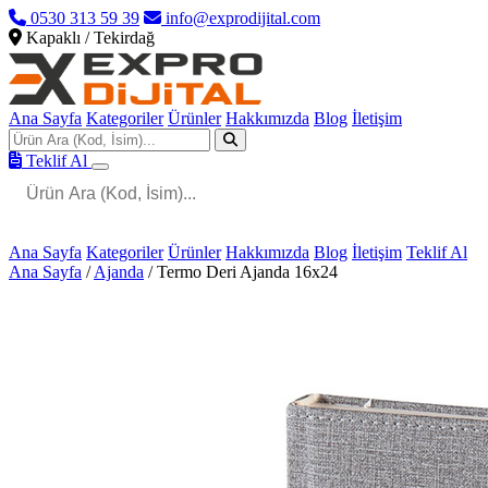
0530 313 59 39
info@exprodijital.com
Kapaklı / Tekirdağ
Ana Sayfa
Kategoriler
Ürünler
Hakkımızda
Blog
İletişim
Teklif Al
Ana Sayfa
Kategoriler
Ürünler
Hakkımızda
Blog
İletişim
Teklif Al
Ana Sayfa
/
Ajanda
/
Termo Deri Ajanda 16x24