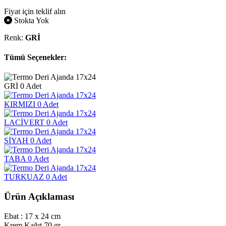
Fiyat için teklif alın
Stokta Yok
Renk:
GRİ
Tümü Seçenekler:
GRİ
0 Adet
KIRMIZI
0 Adet
LACİVERT
0 Adet
SİYAH
0 Adet
TABA
0 Adet
TURKUAZ
0 Adet
Ürün Açıklaması
Ebat : 17 x 24 cm
Krem Kağıt 70 gr