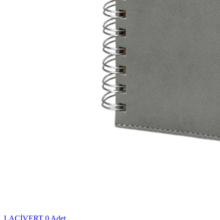
LACİVERT
0 Adet