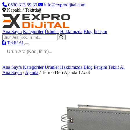
0530 313 59 39
info@exprodijital.com
Kapaklı / Tekirdağ
Ana Sayfa
Kategoriler
Ürünler
Hakkımızda
Blog
İletişim
Teklif Al
Ana Sayfa
Kategoriler
Ürünler
Hakkımızda
Blog
İletişim
Teklif Al
Ana Sayfa
/
Ajanda
/
Termo Deri Ajanda 17x24