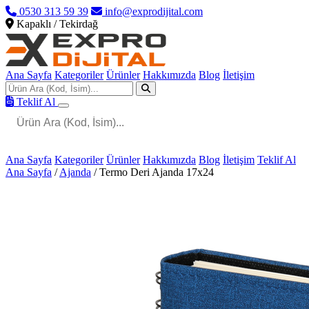
0530 313 59 39
info@exprodijital.com
Kapaklı / Tekirdağ
Ana Sayfa
Kategoriler
Ürünler
Hakkımızda
Blog
İletişim
Teklif Al
Ana Sayfa
Kategoriler
Ürünler
Hakkımızda
Blog
İletişim
Teklif Al
Ana Sayfa
/
Ajanda
/
Termo Deri Ajanda 17x24