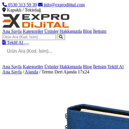
0530 313 59 39
info@exprodijital.com
Kapaklı / Tekirdağ
Ana Sayfa
Kategoriler
Ürünler
Hakkımızda
Blog
İletişim
Teklif Al
Ana Sayfa
Kategoriler
Ürünler
Hakkımızda
Blog
İletişim
Teklif Al
Ana Sayfa
/
Ajanda
/
Termo Deri Ajanda 17x24