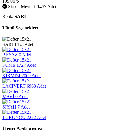
195,00 ₺
Stokta Mevcut: 1453 Adet
Renk:
SARI
Tümü Seçenekler:
SARI
1453 Adet
BEYAZ
0 Adet
FÜME
1727 Adet
KIRMIZI
2069 Adet
LACİVERT
6963 Adet
MAVİ
0 Adet
SİYAH
7 Adet
TURUNCU
2222 Adet
Ürün Açıklaması