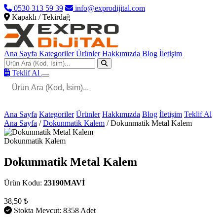
0530 313 59 39
info@exprodijital.com
Kapaklı / Tekirdağ
Ana Sayfa
Kategoriler
Ürünler
Hakkımızda
Blog
İletişim
Teklif Al
Ana Sayfa
Kategoriler
Ürünler
Hakkımızda
Blog
İletişim
Teklif Al
Ana Sayfa
/
Dokunmatik Kalem
/
Dokunmatik Metal Kalem
Dokunmatik Kalem
Dokunmatik Metal Kalem
Ürün Kodu:
23190MAVİ
38,50 ₺
Stokta Mevcut: 8358 Adet