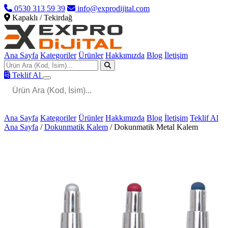
0530 313 59 39
info@exprodijital.com
Kapaklı / Tekirdağ
Ana Sayfa
Kategoriler
Ürünler
Hakkımızda
Blog
İletişim
Teklif Al
Ana Sayfa
Kategoriler
Ürünler
Hakkımızda
Blog
İletişim
Teklif Al
Ana Sayfa
/
Dokunmatik Kalem
/
Dokunmatik Metal Kalem