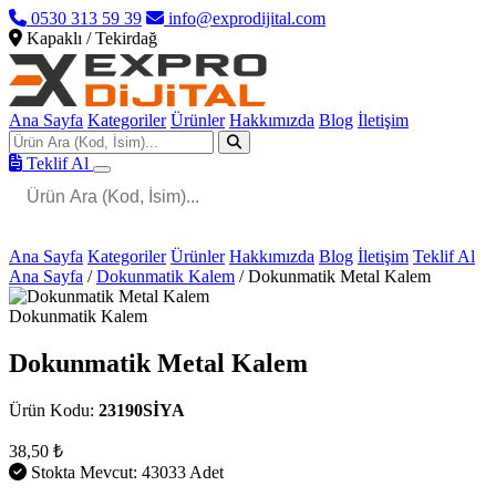
0530 313 59 39
info@exprodijital.com
Kapaklı / Tekirdağ
Ana Sayfa
Kategoriler
Ürünler
Hakkımızda
Blog
İletişim
Teklif Al
Ana Sayfa
Kategoriler
Ürünler
Hakkımızda
Blog
İletişim
Teklif Al
Ana Sayfa
/
Dokunmatik Kalem
/
Dokunmatik Metal Kalem
Dokunmatik Kalem
Dokunmatik Metal Kalem
Ürün Kodu:
23190SİYA
38,50 ₺
Stokta Mevcut: 43033 Adet