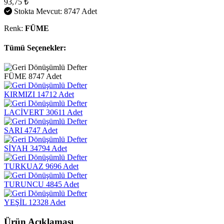
93,75 ₺
Stokta Mevcut: 8747 Adet
Renk:
FÜME
Tümü Seçenekler:
FÜME
8747 Adet
KIRMIZI
14712 Adet
LACİVERT
30611 Adet
SARI
4747 Adet
SİYAH
34794 Adet
TURKUAZ
9696 Adet
TURUNCU
4845 Adet
YEŞİL
12328 Adet
Ürün Açıklaması