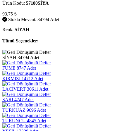
Ürün Kodu:
57180SİYA
93,75 ₺
Stokta Mevcut: 34794 Adet
Renk:
SİYAH
Tümü Seçenekler:
SİYAH
34794 Adet
FÜME
8747 Adet
KIRMIZI
14712 Adet
LACİVERT
30611 Adet
SARI
4747 Adet
TURKUAZ
9696 Adet
TURUNCU
4845 Adet