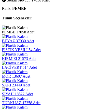
Stokta Mevcut: 17058 Adet
Renk:
PEMBE
Tümü Seçenekler:
PEMBE
17058 Adet
BEYAZ
37930 Adet
FISTIK YEŞİLİ
54 Adet
KIRMIZI
21573 Adet
LACİVERT
514 Adet
MOR
13607 Adet
SARI
23449 Adet
SİYAH
18522 Adet
TURKUAZ
17358 Adet