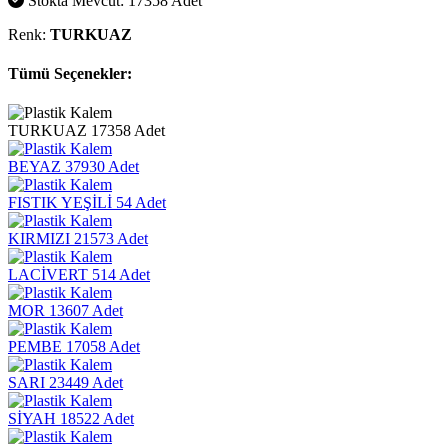
Stokta Mevcut: 17358 Adet
Renk:
TURKUAZ
Tümü Seçenekler:
TURKUAZ
17358 Adet
BEYAZ
37930 Adet
FISTIK YEŞİLİ
54 Adet
KIRMIZI
21573 Adet
LACİVERT
514 Adet
MOR
13607 Adet
PEMBE
17058 Adet
SARI
23449 Adet
SİYAH
18522 Adet