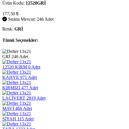
Ürün Kodu:
12520GRİ
177,50 ₺
Stokta Mevcut: 246 Adet
Renk:
GRİ
Tümü Seçenekler:
GRİ
246 Adet
12520 KIRM
0 Adet
KAHVE
971 Adet
KIRMIZI
477 Adet
LACİVERT
2819 Adet
MAVİ
466 Adet
SİYAH
115 Adet