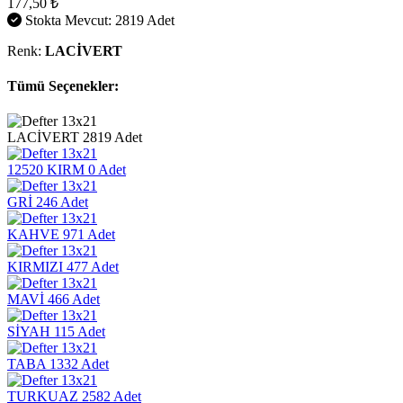
177,50 ₺
Stokta Mevcut: 2819 Adet
Renk:
LACİVERT
Tümü Seçenekler:
LACİVERT
2819 Adet
12520 KIRM
0 Adet
GRİ
246 Adet
KAHVE
971 Adet
KIRMIZI
477 Adet
MAVİ
466 Adet
SİYAH
115 Adet
TABA
1332 Adet
TURKUAZ
2582 Adet